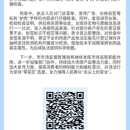
展检查。
检查中，执法人员对门店菜单、宣传广告、价格标签等
标有“驴肉”字样的内容进行仔细核查。同时，查验进货台账、
检验检疫证明、供应商资质等信息，对库存实物与票据信息进
行一一比对，深入排查肉品来源。针对部分商户存在的索证索
票不全、标签标识不规范等问题，责令其立即整改。对检查中
发现来源不明、票证不全的肉类产品依法实施先行登记保存并
抽样送往检测机构开展成分检测，借助技术手段精准辨别肉品
真实属性，为后续执法提供科学依据。
下一步，市市场监督管理局将继续发挥市场监管职能作
用，进一步加强部门协作，持续加大肉类产品整治力度。同时
加大宣传力度，提高消费者的辨别能力和维权意识。对违法行
为坚持“零容忍”态度，全力保障人民群众“舌尖上的安全”。