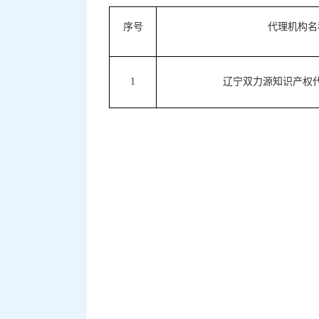
序号
代理机构名
1
辽宁双力源知识产权