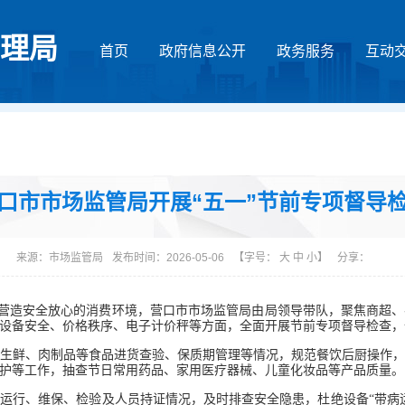
理局
首页
政府信息公开
政务服务
互动
口市市场监管局开展“五一”节前专项督导
来源：
市场监管局
发布时间：2026-05-06
【字号：
大
中
小
】
分享：
，营造安全放心的消费环境，营口市市场监管局由局领导带队，聚焦商超
设备安全、价格秩序、电子计价秤等方面，全面开展节前专项督导检查，
鲜、肉制品等食品进货查验、保质期管理等情况，规范餐饮后厨操作，
护等工作，抽查节日常用药品、家用医疗器械、儿童化妆品等产品质量。
行、维保、检验及人员持证情况，及时排查安全隐患，杜绝设备“带病运